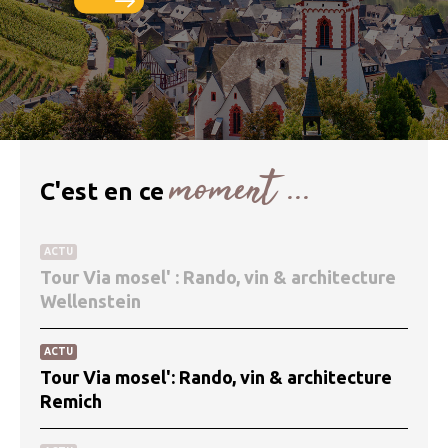
moment ...
C'est en ce
ACTU
Tour Via mosel' : Rando, vin & architecture
Wellenstein
ACTU
Tour Via mosel': Rando, vin & architecture
Remich