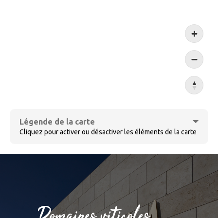
Koblen
Légende de la carte
Cliquez pour activer ou désactiver les éléments de la carte
Cochem
Domaines viticoles
Bernkastel-Kues
Sûre
Villages viticoles
Ensemble de villages
Domaines viticoles
Ruwer
Wormeldange