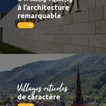
LUXEMBOURG
DEUTSCHLAND
Saarburg
Vignobles
à l’architecture
Remich
Schengen
Saar
Pistes cyclables
remarquable
Thionville
FRANCE
Metz
Seille
Nancy
Toul
Villages viticoles
de caractère