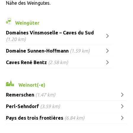
Nähe des Weingutes.
Weingüter
Domaines Vinsmoselle – Caves du Sud
(1.20 km)
Domaine Sunnen-Hoffmann
(1.59 km)
Caves René Bentz
(2.58 km)
Weinort(-e)
Remerschen
(1.47 km)
Perl-Sehndorf
(3.59 km)
Pays des trois frontières
(6.84 km)