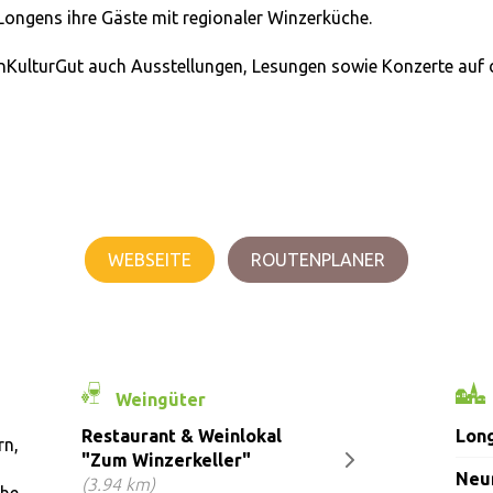
 Longens ihre Gäste mit regionaler Winzerküche.
KulturGut auch Ausstellungen, Lesungen sowie Konzerte auf
WEBSEITE
ROUTENPLANER
Weingüter
Restaurant & Weinlokal
Lon
rn,
"Zum Winzerkeller"
Neu
(3.94 km)