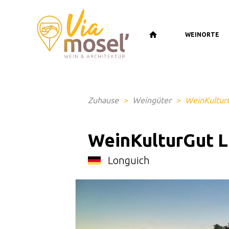
WEINORTE
Zuhause
>
Weingüter
>
WeinKultur
WeinKulturGut 
Longuich