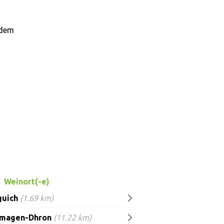
 dem
Weinort(-e)
guich
(1.69 km)
magen-Dhron
(11.22 km)