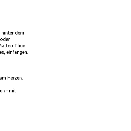
h hinter dem
 oder
 Matteo Thun.
es, einfangen.
 am Herzen.
en - mit