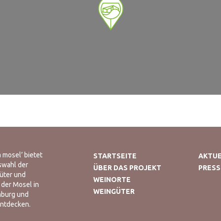
 mosel’ bietet
STARTSEITE
AKTUE
swahl der
ÜBER DAS PROJEKT
PRESS
üter und
WEINORTE
 der Mosel in
WEINGÜTER
mburg und
entdecken.