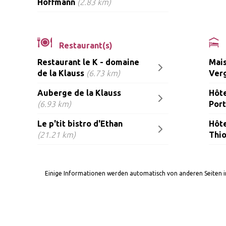
Hoffmann
(2.83 km)
Restaurant(s)
Restaurant le K - domaine
Mais
de la Klauss
(6.73 km)
Ver
Auberge de la Klauss
Hôte
(6.93 km)
Por
Le p'tit bistro d'Ethan
Hôte
(21.21 km)
Thio
Einige Informationen werden automatisch von anderen Seiten 