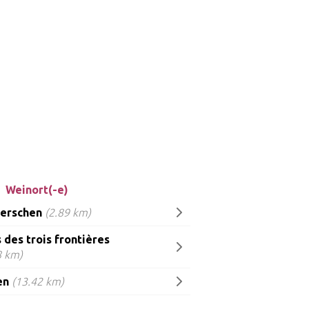
Weinort(-e)
erschen
(2.89 km)
 des trois frontières
8 km)
en
(13.42 km)