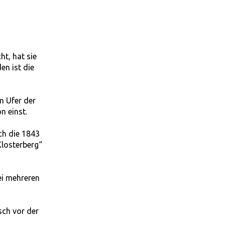
ht, hat sie
en ist die
m Ufer der
n einst.
ch die 1843
Klosterberg“
ei mehreren
sch vor der