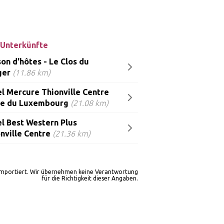
Unterkünfte
on d'hôtes - Le Clos du
ger
(11.86 km)
l Mercure Thionville Centre
te du Luxembourg
(21.08 km)
l Best Western Plus
nville Centre
(21.36 km)
importiert. Wir übernehmen keine Verantwortung
für die Richtigkeit dieser Angaben.