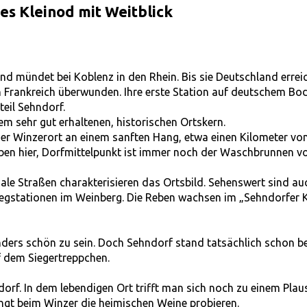
es Kleinod mit Weitblick
d mündet bei Koblenz in den Rhein. Bis sie Deutschland erreic
 Frankreich überwunden. Ihre erste Station auf deutschem Bod
teil Sehndorf.
nem sehr gut erhaltenen, historischen Ortskern.
er Winzerort an einem sanften Hang, etwa einen Kilometer vo
ben hier, Dorfmittelpunkt ist immer noch der Waschbrunnen vo
le Straßen charakterisieren das Ortsbild. Sehenswert sind au
egstationen im Weinberg. Die Reben wachsen im „Sehndorfer 
nders schön zu sein. Doch Sehndorf stand tatsächlich schon b
 dem Siegertreppchen.
orf. In dem lebendigen Ort trifft man sich noch zu einem Plau
ngt beim Winzer die heimischen Weine probieren.