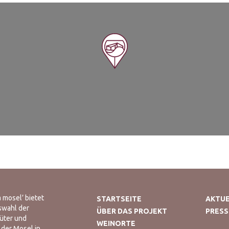
 mosel’ bietet
STARTSEITE
AKTUE
swahl der
ÜBER DAS PROJEKT
PRESS
üter und
WEINORTE
 der Mosel in