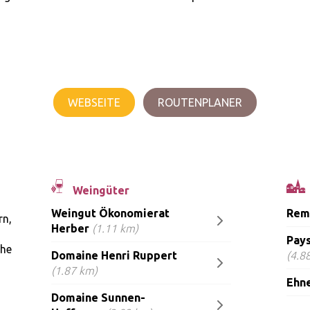
WEBSEITE
ROUTENPLANER
Weingüter
Weingut Ökonomierat
Rem
rn,
Herber
(1.11 km)
Pays
ähe
Domaine Henri Ruppert
(4.8
(1.87 km)
Ehn
Domaine Sunnen-