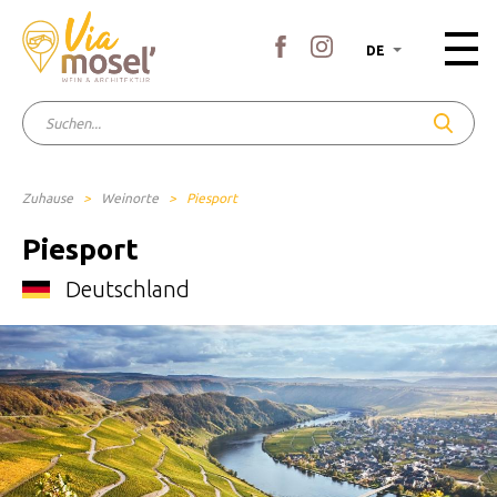
DE
Zuhause
>
Weinorte
>
Piesport
Piesport
Deutschland