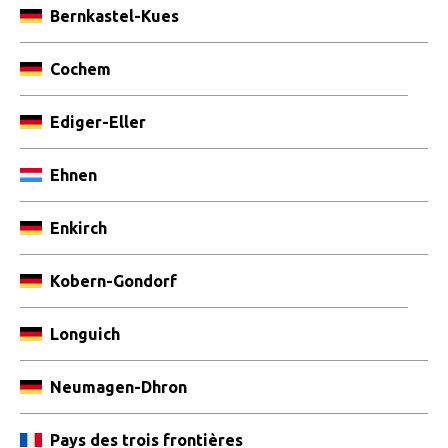
Name des Dorfes
Bernkastel-Kues
Cochem
Ediger-Eller
Ehnen
Enkirch
Kobern-Gondorf
Longuich
Neumagen-Dhron
Pays des trois frontières