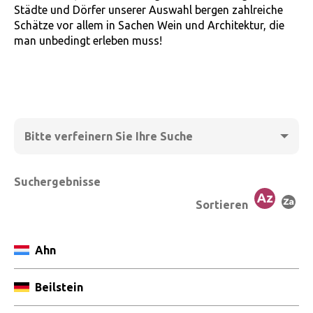
Städte und Dörfer unserer Auswahl bergen zahlreiche
Le
Schätze vor allem in Sachen Wein und Architektur, die
Si
man unbedingt erleben muss!
sc
We
ke
Bitte verfeinern Sie Ihre Suche
Land
Suchergebnisse
Deutschland
Sortieren
Luxemburg
Frankreich
Ahn
In der Nähe von
km
Beilstein
-
+