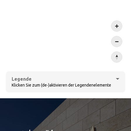
Koblen
Legende
Klicken Sie zum (de-)aktivieren der Legendenelemente
Cochem
Weingüter
Bernkastel-Kues
Sûre
Weinorte
Dörferensemble
Ruwer