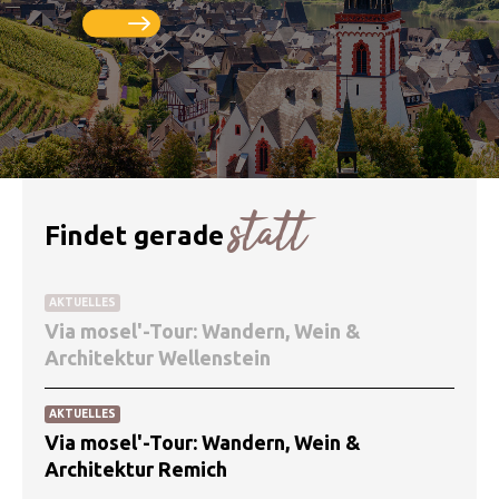
statt
Findet gerade
AKTUELLES
Via mosel'-Tour: Wandern, Wein &
Architektur Wellenstein
AKTUELLES
Via mosel'-Tour: Wandern, Wein &
Architektur Remich