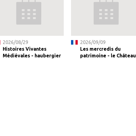
2026/08/29
2026/09/09
Histoires Vivantes
Les mercredis du
Médiévales - haubergier
patrimoine - le Château.