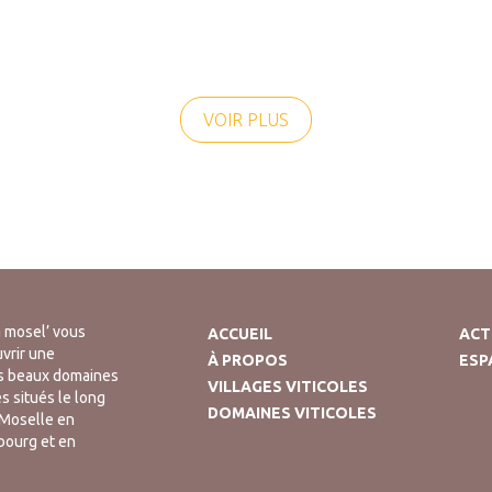
VOIR PLUS
 mosel’ vous
ACCUEIL
ACT
vrir une
À PROPOS
ESP
us beaux domaines
VILLAGES VITICOLES
es situés le long
DOMAINES VITICOLES
a Moselle en
bourg et en