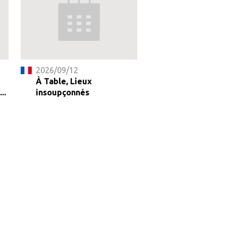
2026/09/12
À Table, Lieux
..
insoupçonnés