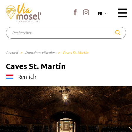
FR
Accueil
>
Domaines viticoles
>
Caves St. Martin
Caves St. Martin
Remich