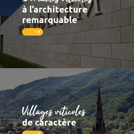
LUXEMBOURG
DEUTSCHLAND
Saarburg
Vignobles
à l’architecture
Remich
Schengen
Saar
Pistes cyclables
remarquable
Thionville
FRANCE
Metz
Seille
Nancy
Toul
Villages viticoles
de caractère