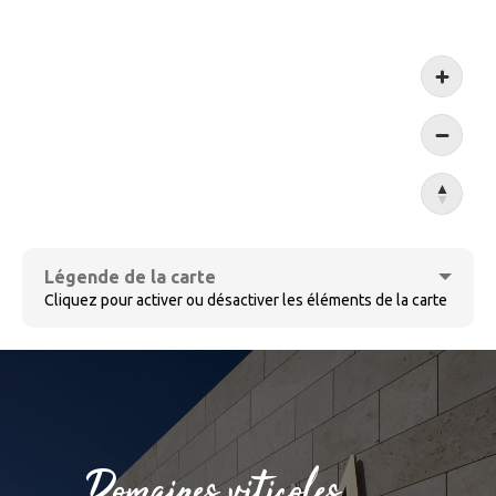
Koblen
Légende de la carte
Cliquez pour activer ou désactiver les éléments de la carte
Cochem
Domaines viticoles
Bernkastel-Kues
Sûre
Villages viticoles
Ensemble de villages
Domaines viticoles
Ruwer
Wormeldange