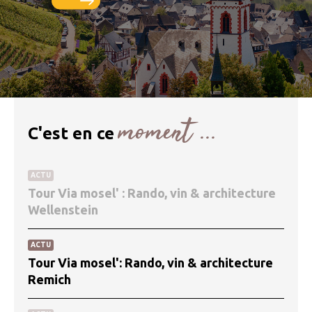
moment ...
C'est en ce
ACTU
Tour Via mosel' : Rando, vin & architecture
Wellenstein
ACTU
Tour Via mosel': Rando, vin & architecture
Remich